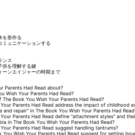
来を形作る
コミュニケーションする
ランス
子供を理解する鍵
ィーンエイジャーの時期まで
ur Parents Had Read about?
ou Wish Your Parents Had Read?
f The Book You Wish Your Parents Had Read?
our Parents Had Read address the impact of childhood ex
re and repair" in The Book You Wish Your Parents Had Read
our Parents Had Read define "attachment styles" and the
obia in The Book You Wish Your Parents Had Read?
Your Parents Had Read suggest handling tantrums?
k You Wish Your Parents Had Read suggest for setting bou