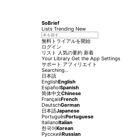
SoBrief
Lists
Trending
New
無料トライアルを開始
ログイン
リスト
人気の要約
新着
Your Library
Get the App
Settings
サポート
アフィリエイト
Searching...
日本語
English
English
Español
Spanish
简体中文
Chinese
Français
French
Deutsch
German
日本語
Japanese
Português
Portuguese
Italiano
Italian
한국어
Korean
Русский
Russian