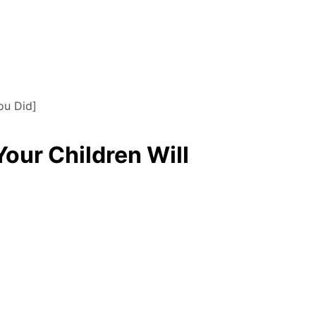
ou Did]
our Children Will