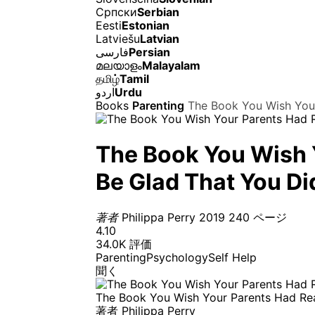
Српски
Serbian
Eesti
Estonian
Latviešu
Latvian
فارسی
Persian
മലയാളം
Malayalam
தமிழ்
Tamil
اردو
Urdu
Books
Parenting
The Book You Wish Your
The Book You Wish Y
Be Glad That You Di
著者
Philippa Perry
2019
240 ページ
4.10
34.0K 評価
Parenting
Psychology
Self Help
聞く
The Book You Wish Your Parents Had Read
著者
Philippa Perry