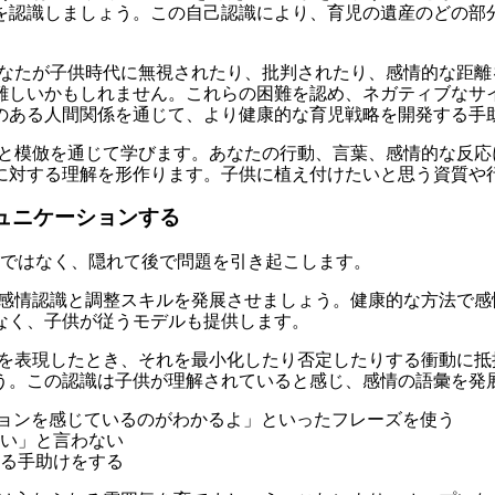
を認識しましょう。この自己認識により、育児の遺産のどの部
なたが子供時代に無視されたり、批判されたり、感情的な距離
難しいかもしれません。これらの困難を認め、ネガティブなサ
のある人間関係を通じて、より健康的な育児戦略を開発する手
と模倣を通じて学びます。あなたの行動、言葉、感情的な反応
に対する理解を形作ります。子供に植え付けたいと思う資質や
ュニケーションする
ではなく、隠れて後で問題を引き起こします。
感情認識と調整スキルを発展させましょう。健康的な方法で感
なく、子供が従うモデルも提供します。
を表現したとき、それを最小化したり否定したりする衝動に抵
う。この認識は子供が理解されていると感じ、感情の語彙を発
ションを感じているのがわかるよ」といったフレーズを使う
い」と言わない
る手助けをする