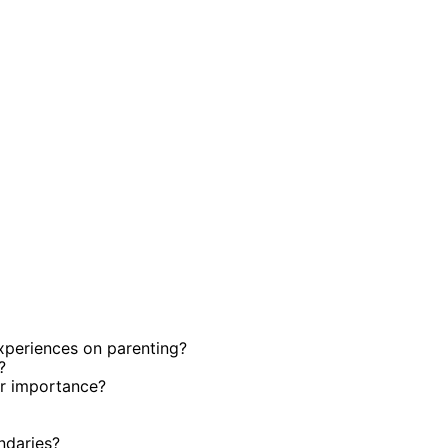
periences on parenting?
?
ir importance?
ndaries?