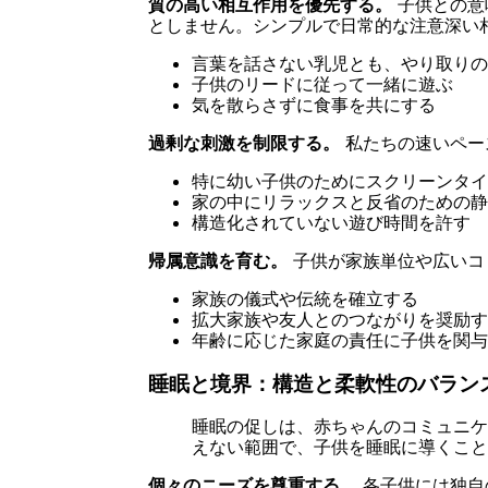
質の高い相互作用を優先する。
子供との意
としません。シンプルで日常的な注意深い
言葉を話さない乳児とも、やり取りの
子供のリードに従って一緒に遊ぶ
気を散らさずに食事を共にする
過剰な刺激を制限する。
私たちの速いペー
特に幼い子供のためにスクリーンタイ
家の中にリラックスと反省のための静
構造化されていない遊び時間を許す
帰属意識を育む。
子供が家族単位や広いコ
家族の儀式や伝統を確立する
拡大家族や友人とのつながりを奨励す
年齢に応じた家庭の責任に子供を関与
睡眠と境界：構造と柔軟性のバラン
睡眠の促しは、赤ちゃんのコミュニケ
えない範囲で、子供を睡眠に導くこと
個々のニーズを尊重する。
各子供には独自