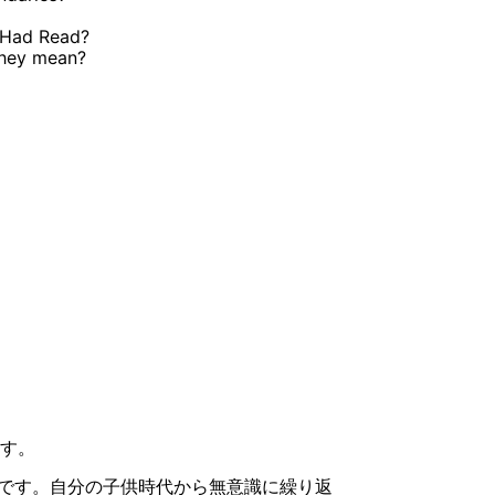
 Had Read?
they mean?
す。
です。自分の子供時代から無意識に繰り返