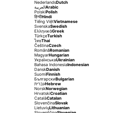
Nederlands
Dutch
العربية
Arabic
Polski
Polish
हिन्दी
Hindi
Tiếng Việt
Vietnamese
Svenska
Swedish
Ελληνικά
Greek
Türkçe
Turkish
ไทย
Thai
Čeština
Czech
Română
Romanian
Magyar
Hungarian
Українська
Ukrainian
Bahasa Indonesia
Indonesian
Dansk
Danish
Suomi
Finnish
Български
Bulgarian
עברית
Hebrew
Norsk
Norwegian
Hrvatski
Croatian
Català
Catalan
Slovenčina
Slovak
Lietuvių
Lithuanian
Slovenščina
Slovenian